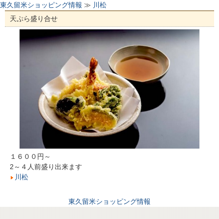
東久留米ショッピング情報
≫
川松
天ぷら盛り合せ
１６００円～
2～４人前盛り出来ます
川松
東久留米ショッピング情報