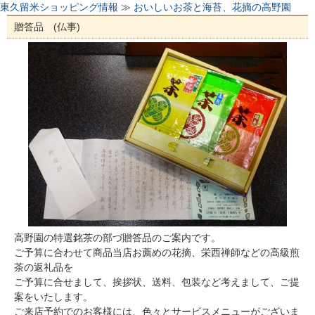
東久留米ショッピング情報
≫
おいしいお茶と海苔、花摘の高野園
贈答品 (仏事)
高野園の特選銘茶の部づ贈答品のご案内です。
ご予算に合わせて商品当店お薦めの花摘、栄西禅師などの高級煎
茶の返礼品を
ご予算に合せまして、挨拶状、送料、包装など考えまして、ご提
案をいたします。
ご来店予約でのお客様には、色々とサービスメニューがございま