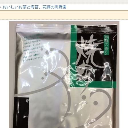
≫
おいしいお茶と海苔、花摘の高野園