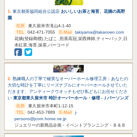
1.
東京都茶協同組合公認店
おいしいお茶と海苔、花摘の高野
園
住所
東久留米市滝山4-1-40
TEL
042-471-7055
E-Mail
takiyama@takanoen.com
花摘(登録商標),たばこ ,煎茶高冠,栄西禅師,ティーバック,日
本紅茶,海苔,抹茶,バーコード
2.
熟練職人の丁寧で確実なオーバーホール修理工房：あなたの
大切な時計を丁寧にリーズナブルにオーバーホールさせていた
だきます、アンティークウオッチもぜひ私どもにお任せくださ
い
東京都東久留米市 時計オーバーホール・修理 -Ｊパーソンズ
住所
東久留米市本町1-12-15
TEL
042-453-7889
E-Mail
j-
persons@jcom.home.ne.jp
ジュエリーの新商品企画・イベントプランニング・Ｂ＆Ｂ