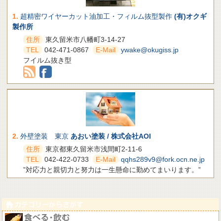
1.
超精密ワイヤーカット油加工・フィルム抜型製作
(有)オクギ
製作所
住所
東久留米市八幡町3-14-27
TEL
042-471-0867
E-Mail
ywake@okugiss.jp
フイルム抜き型
2.
外壁塗装 東京
あおい塗装 / 株式会社AOI
住所
東京都東久留米市浅間町2-11-6
TEL
042-422-0733
E-Mail
qqhs289v9@fork.ocn.ne.jp
”対応力と親切力と努力は一生懸命に勤めてまいります。”