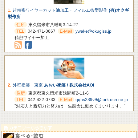
1.
超精密ワイヤーカット油加工・フィルム抜型製作
(有)オクギ
製作所
住所
東久留米市八幡町3-14-27
TEL
042-471-0867
E-Mail
ywake@okugiss.jp
精密ワイヤー加工
2.
外壁塗装 東京
あおい塗装 / 株式会社AOI
住所
東京都東久留米市浅間町2-11-6
TEL
042-422-0733
E-Mail
qqhs289v9@fork.ocn.ne.jp
”対応力と親切力と努力は一生懸命に勤めてまいります。”